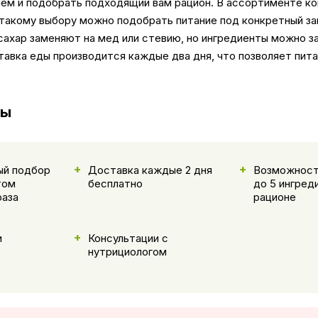
ием и подобрать подходящий вам рацион. В ассортименте ко
 такому выбору можно подобрать питание под конкретный за
сахар заменяют на мед или стевию, но ингредиенты можно з
авка еды производится каждые два дня, что позволяет пит
сы
ый подбор
Доставка каждые 2 дня
Возможност
том
бесплатно
до 5 ингред
раза
рационе
и
Консультации с
нутрициологом