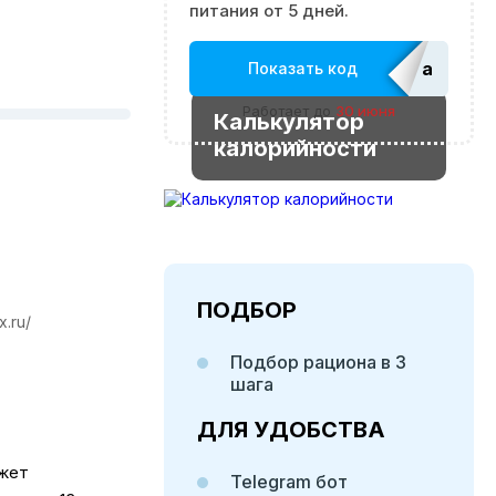
питания от 5 дней.
adm_Ed
Показать код
Работает до
30 июня
Калькулятор
калорийности
ПОДБОР
x.ru/
Подбор рациона в 3
шага
ДЛЯ УДОБСТВА
ожет
Telegram бот