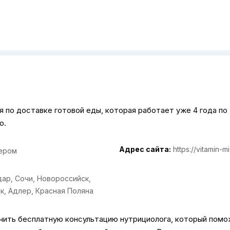
ия по доставке готовой еды, которая работает уже 4 года по
ю.
Адрес сайта:
https://vitamin-mi
ером
дар
,
Сочи
,
Новороссийск
,
к
,
Адлер
,
Красная Поляна
чить бесплатную консультацию нутрициолога, который пом