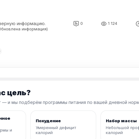
верную информацию.
0
1 124
(Обновлена информация)
ас цель?
 — и мы подберём программы питания по вашей дневной норм
нное
Похудение
Набор массы
Умеренный дефицит
Небольшой про
рмы и
калорий
калорий